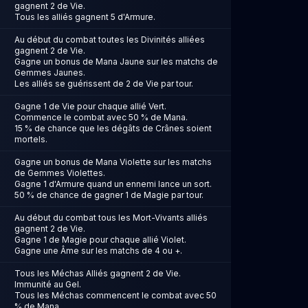
gagnent 2 de Vie.
Tous les alliés gagnent 5 d'Armure.
Au début du combat toutes les Divinités alliées
gagnent 2 de Vie.
Gagne un bonus de Mana Jaune sur les matchs de
Gemmes Jaunes.
Les alliés se guérissent de 2 de Vie par tour.
Gagne 1 de Vie pour chaque allié Vert.
Commence le combat avec 50 % de Mana.
15 % de chance que les dégâts de Crânes soient
mortels.
Gagne un bonus de Mana Violette sur les matchs
de Gemmes Violettes.
Gagne 1 d'Armure quand un ennemi lance un sort.
50 % de chance de gagner 1 de Magie par tour.
Au début du combat tous les Mort-Vivants alliés
gagnent 2 de Vie.
Gagne 1 de Magie pour chaque allié Violet.
Gagne une Âme sur les matchs de 4 ou +.
Tous les Méchas Alliés gagnent 2 de Vie.
Immunité au Gel.
Tous les Méchas commencent le combat avec 50
% de Mana.