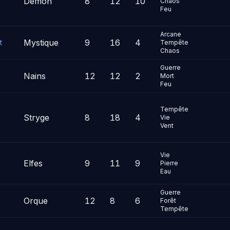
Démon
8
12
10
Chaos
Feu
Arcane
Mystique
9
16
4
t
Tempête
Chaos
Guerre
Nains
12
12
2
Mort
Feu
Tempête
Stryge
8
18
4
Vie
Vent
Vie
Elfes
9
11
9
Pierre
Eau
Guerre
Orque
12
8
6
Forêt
Tempête