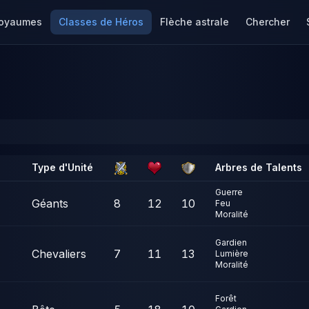
oyaumes
Classes de Héros
Flèche astrale
Chercher
Type d'Unité
Arbres de Talents
Guerre
Géants
8
12
10
Feu
Moralité
Gardien
Chevaliers
7
11
13
Lumière
Moralité
Forêt