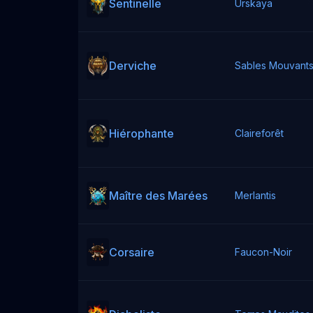
Sentinelle
Urskaya
Derviche
Sables Mouvant
Hiérophante
Claireforêt
Maître des Marées
Merlantis
Corsaire
Faucon-Noir