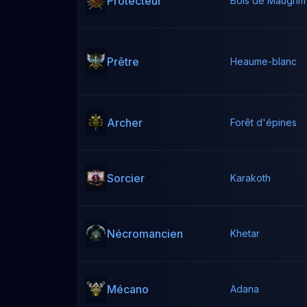
Protecteur
Bois de Maugrim
Prêtre
Heaume-blanc
Archer
Forêt d'épines
Sorcier
Karakoth
Nécromancien
Khetar
Mécano
Adana