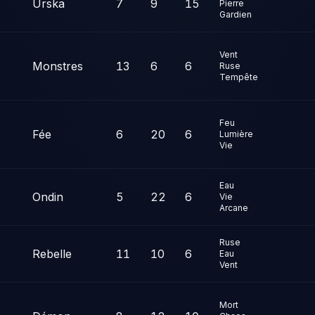
Urska
7
9
15
Pierre
Gardien
Vent
Monstres
13
6
6
s
Ruse
Tempête
Feu
Fée
6
20
6
Lumière
Vie
Eau
Ondin
5
22
6
Vie
Arcane
Ruse
Rebelle
11
10
6
Eau
Vent
Mort