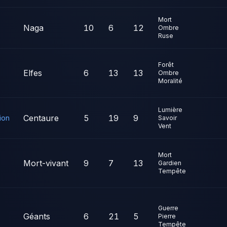
Mort
Naga
10
6
12
Ombre
Ruse
Forêt
Elfes
6
13
13
Ombre
Moralité
Lumière
Centaure
5
19
9
ion
Savoir
Vent
Mort
Mort-vivant
9
7
13
Gardien
Tempête
Guerre
Géants
6
21
5
Pierre
Tempête