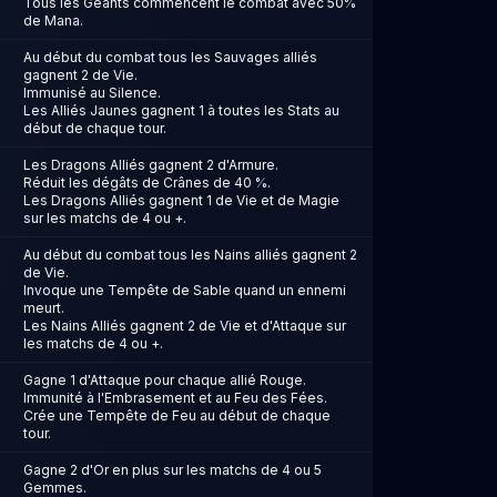
Tous les Géants commencent le combat avec 50%
de Mana.
Au début du combat tous les Sauvages alliés
gagnent 2 de Vie.
Immunisé au Silence.
Les Alliés Jaunes gagnent 1 à toutes les Stats au
début de chaque tour.
Les Dragons Alliés gagnent 2 d'Armure.
Réduit les dégâts de Crânes de 40 %.
Les Dragons Alliés gagnent 1 de Vie et de Magie
sur les matchs de 4 ou +.
Au début du combat tous les Nains alliés gagnent 2
de Vie.
Invoque une Tempête de Sable quand un ennemi
meurt.
Les Nains Alliés gagnent 2 de Vie et d'Attaque sur
les matchs de 4 ou +.
Gagne 1 d'Attaque pour chaque allié Rouge.
Immunité à l'Embrasement et au Feu des Fées.
Crée une Tempête de Feu au début de chaque
tour.
Gagne 2 d'Or en plus sur les matchs de 4 ou 5
Gemmes.