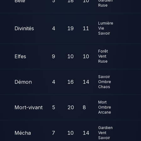
Bête
5
18
10
Gardien
Ruse
Lumière
Divinités
4
19
11
Vie
Savoir
Forêt
Elfes
9
10
10
Vent
Ruse
Savoir
Démon
4
16
14
Ombre
Chaos
Mort
Mort-vivant
5
20
8
Ombre
Arcane
Gardien
Mécha
7
10
14
Vent
Savoir