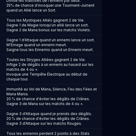
Divise les maîtrises de l'ennemi par deux.
25% de chance d'invoquer une Tourment-Jument
quand un Allié lance un Sort.
Tous les Mystiques Alliés gagnent 2 de Vie.
Gagne 1 de Magie lorsqu'un allié lance un sort.
Gagne 2 de Mana bonus sur les matchs Violets.
Gagne 1 d'Attaque quand un ennemi lance un sort.
M'Enrage quand un ennemi meurt.
Saigne tous les Ennemis quand un Ennemi meurt.
Toutes les Stryges Alliées gagnent 2 de Vie.
Inflige 2 de dégâts à un ennemi au hasard sur les
matchs de 4 ou +.
Invoque une Tempête Électrique au début de
chaque tour.
Immunité au Vol de Mana, Silence, Feu des Fées et
Mana Mania.
20 % de chance d'éviter les dégâts de Crânes.
Gagne 3 de Mana sur les matchs de 4 ou +.
Gagne 3 d'Attaque quand je prends des dégâts.
20 % de chance d'éviter les dégâts de Crânes.
Gagne 3 d'Attaque sur les matchs Rouges.
Tous les ennemis perdent 2 points à des Stats