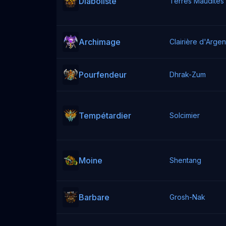
Diaboliste
Terres Maudites
Archimage
Clairière d'Argen
Pourfendeur
Dhrak-Zum
Tempétardier
Solcimier
Moine
Shentang
Barbare
Grosh-Nak