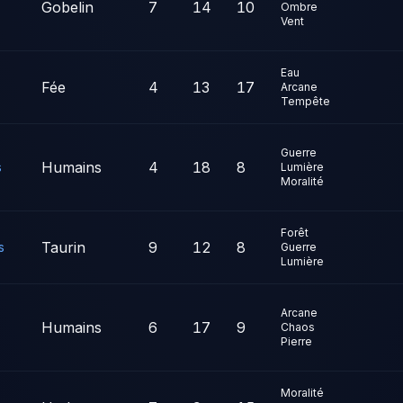
Gobelin
7
14
10
Ombre
Vent
Eau
Fée
4
13
17
Arcane
Tempête
Guerre
Humains
4
18
8
s
Lumière
Moralité
Forêt
Taurin
9
12
8
s
Guerre
Lumière
Arcane
Humains
6
17
9
Chaos
Pierre
Moralité