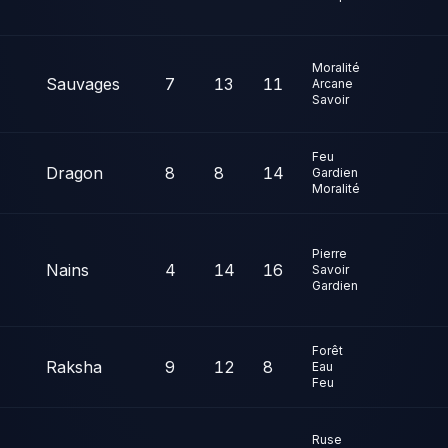
Moralité
Sauvages
7
13
11
Arcane
Savoir
Feu
Dragon
8
8
14
Gardien
Moralité
Pierre
Nains
4
14
16
Savoir
Gardien
Forêt
Raksha
9
12
8
Eau
Feu
Ruse