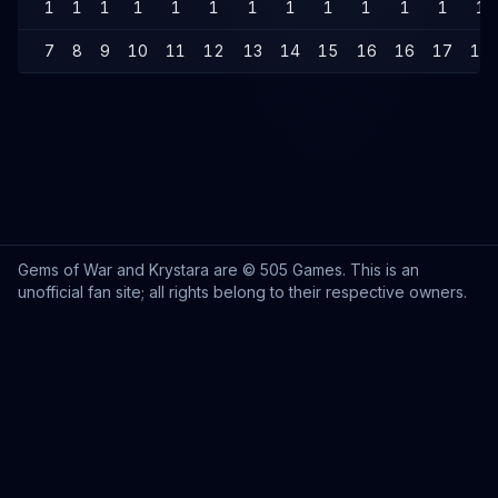
1
1
1
1
1
1
1
1
1
1
1
1
1
7
8
9
10
11
12
13
14
15
16
16
17
18
Gems of War and Krystara are © 505 Games. This is an
unofficial fan site; all rights belong to their respective owners.