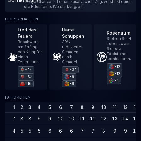
10%ige Chance auf einen zusätzlichen Zug, verstärkt durch
rote Edelsteine. (Verstärkung: x2)
EIGENSCHAFTEN
Lied des
Harte
Rosenaura
Feuers
Schuppen
Stehlen Sie 4
Beschwöre
30%
Leben, wenn
am Anfang
reduzierter
Sie rote
des Kampfes
Schaden
Edelsteine
einen
durch
kombinieren.
Feuersturm.
Schädel.
×12
×24
×32
×12
×32
×9
×4
×16
×9
FÄHIGKEITEN
1
2
3
4
5
6
7
8
9
10
11
12
13
7
8
8
9
9
10
10
11
11
12
13
14
14
4
5
5
5
6
6
6
7
7
8
9
9
10