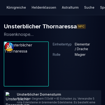
Königreiche
Heldenklassen
Astralturm
Suche
Sp
Unsterblicher Thornaressa
NPC
Rosenknospe...
Einheitentyp
Elementar
24
/ Drache
Rolle
Magier
Unsterblicher Dornensturm
Füge allen Gegnern (1.5xM + 6) Schaden zu. Verwandle 5
rote Edelsteine in brennende Edelsteine. Es besteht eine