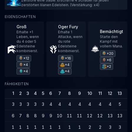
Zerstöre eine Säule. Erschaffe 4 Schädel für jeden
zerstörten lilanen Edelstein. (Verstärkung: x4)
EIGENSCHAFTEN
Groß
Oger Fury
Bemächtigt
Erhalte +1
Erhalte 1
Leben, wenn
Attacke, wenn
Starte den
du 4 oder 5
du rote
Kampf mit
Edelsteine
Edelsteine
vollem Mana.
kombinierst.
kombinierst.
×20
×12
×16
×6
×4
×4
×2
×4
×4
FÄHIGKEITEN
1
2
3
4
5
6
7
8
9
10
11
12
13
14
3
3
3
3
3
4
4
4
4
4
4
4
5
5
6
7
8
8
9
9
10
11
11
12
12
13
13
1
1
1
1
1
1
1
1
1
1
2
2
3
3
4