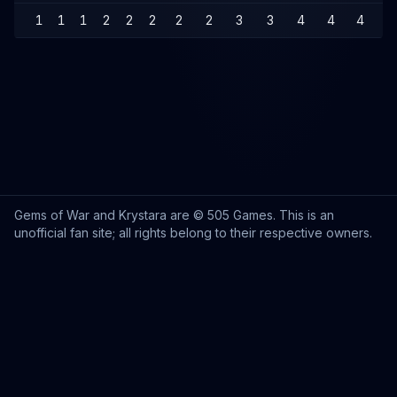
1
1
1
2
2
2
2
2
3
3
4
4
4
4
Gems of War and Krystara are © 505 Games. This is an
unofficial fan site; all rights belong to their respective owners.