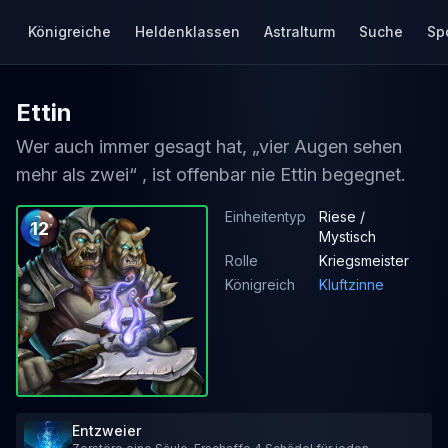
Königreiche
Heldenklassen
Astralturm
Suche
Sp
Ettin
Wer auch immer gesagt hat, „vier Augen sehen
mehr als zwei“ , ist offenbar nie Ettin begegnet.
Einheitentyp
Riese /
12
Mystisch
Rolle
Kriegsmeister
Königreich
Kluftzinne
Entzweier