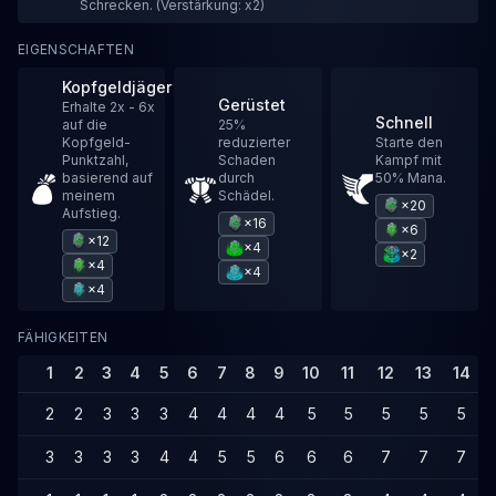
Schrecken. (Verstärkung: x2)
EIGENSCHAFTEN
Kopfgeldjäger
Gerüstet
Erhalte 2x - 6x
Schnell
auf die
25%
Kopfgeld-
reduzierter
Starte den
Punktzahl,
Schaden
Kampf mit
basierend auf
durch
50% Mana.
meinem
Schädel.
×20
Aufstieg.
×16
×6
×12
×4
×2
×4
×4
×4
FÄHIGKEITEN
1
2
3
4
5
6
7
8
9
10
11
12
13
14
2
2
3
3
3
4
4
4
4
5
5
5
5
5
3
3
3
3
4
4
5
5
6
6
6
7
7
7