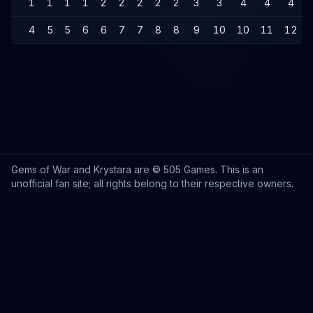
1
1
1
1
2
2
2
2
2
3
3
4
4
4
4
5
5
6
6
7
7
8
8
9
10
10
11
12
Gems of War and Krystara are © 505 Games. This is an
unofficial fan site; all rights belong to their respective owners.