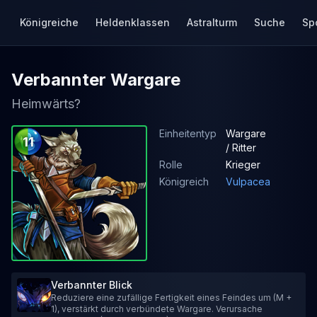
Königreiche
Heldenklassen
Astralturm
Suche
Sp
Verbannter Wargare
Heimwärts?
Einheitentyp
Wargare
11
/ Ritter
Rolle
Krieger
Königreich
Vulpacea
Verbannter Blick
Reduziere eine zufällige Fertigkeit eines Feindes um (M +
1), verstärkt durch verbündete Wargare. Verursache