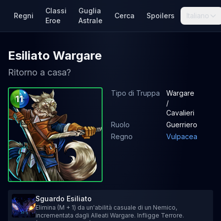
Classi
Guglia
Regni
Cerca
Spoilers
Italiano
Eroe
Astrale
Esiliato Wargare
Ritorno a casa?
Tipo di Truppa
Wargare
11
/
Cavalieri
Ruolo
Guerriero
Regno
Vulpacea
Sguardo Esiliato
Elimina (M + 1) da un'abilità casuale di un Nemico,
incrementata dagli Alleati Wargare. Infligge Terrore.