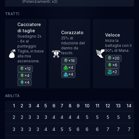
(Potenziamenti: x2)
TRATTI
Cacciatore
di taglie
Corazzato
Veloce
Guadagno 2x
25% di
Inizia la
- 6x al
riduzione del
battaglia con il
punteggio
danno da
50% di Mana.
Taglia, in base
teschi.
alla mia
×20
×16
ascensione.
×6
×4
×12
×2
×4
×4
×4
ABILITÀ
1
2
3
4
5
6
7
8
9
10
11
12
13
14
2
2
3
3
3
4
4
4
4
5
5
5
5
5
3
3
3
3
4
4
5
5
6
6
6
7
7
7