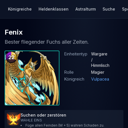
Königreiche
Heldenklassen
Astralturm
Suche
Sp
Fenix
Bester fliegender Fuchs aller Zeiten.
Einheitentyp
Wargare
22
/
Himmlisch
Rolle
Magier
Königreich
Vulpacea
Suchen oder zerstören
WÄHLE EINS
Füge allen Feinden (M + 5) wahren Schaden zu.