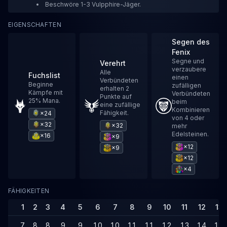
Beschwöre 1-3 Vulpphire-Jäger.
EIGENSCHAFTEN
Segen des
Fenix
Segne und
Verehrt
verzaubere
Alle
Fuchslist
einen
Verbündeten
Beginne
zufälligen
erhalten 2
Kämpfe mit
Verbündeten
Punkte auf
25% Mana.
beim
eine zufällige
Kombinieren
Fähigkeit.
×24
von 4 oder
×32
×32
mehr
Edelsteinen.
×16
×9
×12
×9
×12
×4
FÄHIGKEITEN
1
2
3
4
5
6
7
8
9
10
11
12
13
7
8
8
9
9
10
10
11
11
12
13
14
14