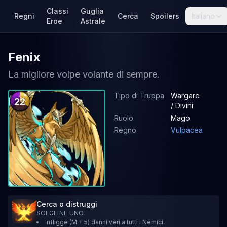
Classi
Guglia
Regni
Cerca
Spoilers
Italiano
Eroe
Astrale
Fenix
La migliore volpe volante di sempre.
Tipo di Truppa
Wargare
22
/ Divini
Ruolo
Mago
Regno
Vulpacea
Cerca o distruggi
SCEGLINE UNO
Infligge (M + 5) danni veri a tutti i Nemici.