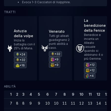
Evoca 1-3 Cacciatori di Vulpphire.
TRATTI
La
benedizione
della Fenice
Astuzia
Venerato
Benedice e
della volpe
Tutti gli alleati
incanta un
guadagnano 2
Inizia la
Alleato
punti abilità a
battaglia con il
casuale
caso.
25% di Mana.
quando si
×32
×24
abbinano 4 o
più Gemme.
×9
×32
×9
×12
×16
×12
×4
ABILITÀ
1
2
3
4
5
6
7
8
9
10
11
12
13
7
8
8
9
9
10
10
11
11
12
13
14
14