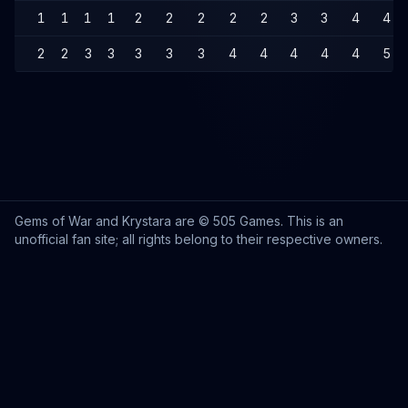
1
1
1
1
2
2
2
2
2
3
3
4
4
2
2
3
3
3
3
3
4
4
4
4
4
5
Gems of War and Krystara are © 505 Games. This is an
unofficial fan site; all rights belong to their respective owners.