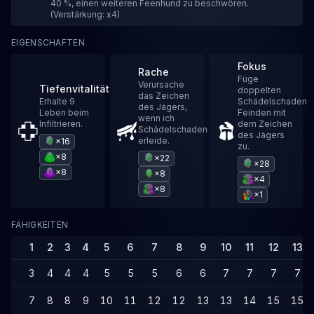
40 %, einen weiteren Feenhund zu beschwören.
(Verstärkung: x4)
EIGENSCHAFTEN
Fokus
Rache
Füge
Verursache
Tiefenvitalität
doppelten
das Zeichen
Erhalte 9
Schädelschaden
des Jägers,
Leben beim
Feinden mit
wenn ich
Infiltrieren.
dem Zeichen
Schädelschaden
des Jägers
erleide.
×16
zu.
×8
×22
×28
×8
×8
×4
×8
×1
FÄHIGKEITEN
1
2
3
4
5
6
7
8
9
10
11
12
13
3
4
4
4
5
5
5
6
6
7
7
7
7
7
8
8
9
10
11
12
12
13
13
14
15
15