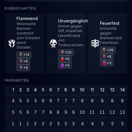
EIGENSCHAFTEN
Flammend
Unvergänglich
Feuerfest
Verursache
Immun gegen
Brennen
Immunität
Gift, Krankheit,
zusätzlich
gegen
Lykanthropie
zum Schaden
brennen und
und
durch
Feenfeuer.
Todeszeichen.
Schädel.
×26
×20
×14
×8
×6
×6
×3
×6
×6
FÄHIGKEITEN
1
2
3
4
5
6
7
8
9
10
11
12
13
14
4
5
5
5
6
6
7
7
7
8
8
8
8
8
5
5
6
7
7
8
8
9
9
10
11
11
12
13
1
1
1
2
2
2
3
3
3
4
4
5
5
5