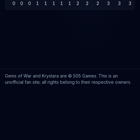
0
0
0
1
1
1
1
1
2
2
2
3
3
3
Gems of War and Krystara are © 505 Games. This is an
unofficial fan site; all rights belong to their respective owners.