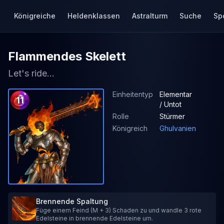
Königreiche
Heldenklassen
Astralturm
Suche
Sp
Flammendes Skelett
Let's ride...
Einheitentyp
Elementar
11
/ Untot
Rolle
Stürmer
Königreich
Ghulvanien
Brennende Spaltung
Füge einem Feind (M + 3) Schaden zu und wandle 3 rote
Edelsteine in brennende Edelsteine um.