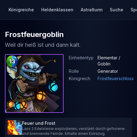
Königreiche
Heldenklassen
Astralturm
Suche
Sp
Frostfeuergoblin
Weil dir heiß ist und dann kalt.
Einheitentyp
Elementar /
13
Goblin
Rolle
Generator
Königreich
Frostfeuerschloss
Feuer und Frost
Lass 2 Edelsteine explodieren, verstärkt durch gefrorene
und brennende Feinde. Erhalte einen Extrazug.