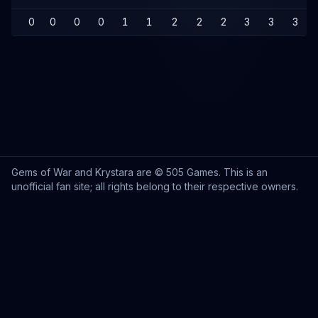
0
0
0
0
1
1
2
2
2
3
3
3
Gems of War and Krystara are © 505 Games. This is an
unofficial fan site; all rights belong to their respective owners.