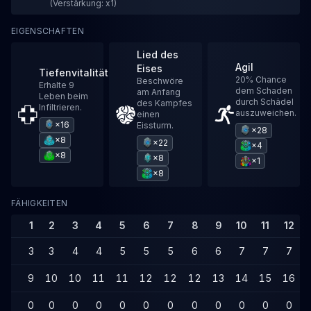
(Verstärkung: x1)
EIGENSCHAFTEN
Lied des
Agil
Eises
Tiefenvitalität
20% Chance
Beschwöre
Erhalte 9
dem Schaden
am Anfang
Leben beim
durch Schädel
des Kampfes
Infiltrieren.
auszuweichen.
einen
×16
Eissturm.
×28
×8
×22
×4
×8
×8
×1
×8
FÄHIGKEITEN
1
2
3
4
5
6
7
8
9
10
11
12
3
3
4
4
5
5
5
6
6
7
7
7
9
10
10
11
11
12
12
12
13
14
15
16
0
0
0
0
0
0
0
0
0
0
0
0