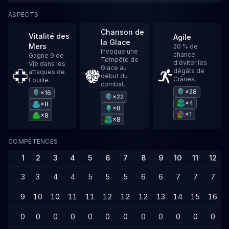
ASPECTS
Chanson de
Vitalité des
Agile
la Glace
Mers
20 % de
Invoque une
chance
Gagne 9 de
Tempête de
d'éviter les
Vie dans les
Glace au
dégâts de
attaques de
début du
Crânes.
Fouille.
combat.
×28
×16
×22
×4
×8
×8
×1
×8
×8
COMPÉTENCES
1
2
3
4
5
6
7
8
9
10
11
12
3
3
4
4
5
5
5
6
6
7
7
7
9
10
10
11
11
12
12
12
13
14
15
16
0
0
0
0
0
0
0
0
0
0
0
0