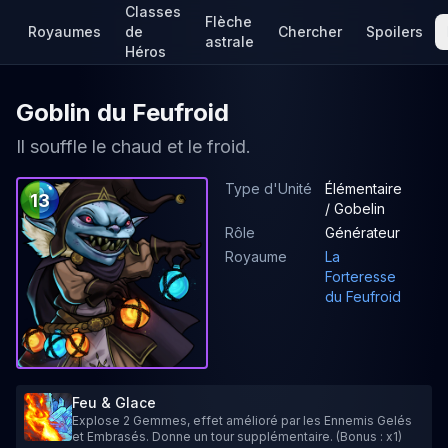
Classes
Flèche
Royaumes
de
Chercher
Spoilers
astrale
Héros
Goblin du Feufroid
Il souffle le chaud et le froid.
Type d'Unité
Élémentaire
13
/ Gobelin
Rôle
Générateur
Royaume
La
Forteresse
du Feufroid
Feu & Glace
Explose 2 Gemmes, effet amélioré par les Ennemis Gelés
et Embrasés. Donne un tour supplémentaire. (Bonus : x1)