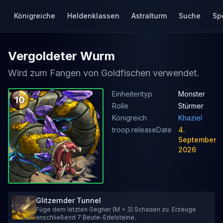
Königreiche
Heldenklassen
Astralturm
Suche
Sp
Vergoldeter Wurm
Wird zum Fangen von Goldfischen verwendet.
Einheitentyp
Monster
10
Rolle
Stürmer
Königreich
Khaziel
troop.releaseDate
4.
September
2026
Glitzernder Tunnel
Füge dem letzten Gegner (M + 3) Schaden zu. Erzeuge
anschließend 7 Beute-Edelsteine.