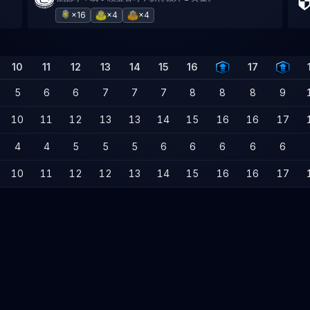
×16
×4
×4
10
11
12
13
14
15
16
17
5
6
6
7
7
7
8
8
8
9
10
11
12
13
13
14
15
16
16
17
4
4
5
5
5
6
6
6
6
6
10
11
12
12
13
14
15
16
16
17