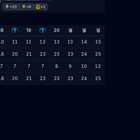
×20
×6
×2
18
19
20
🥉
🥈
🥇
10
11
11
12
13
13
14
15
18
20
21
22
23
23
24
25
7
7
7
7
8
9
10
12
18
20
21
22
23
23
24
25