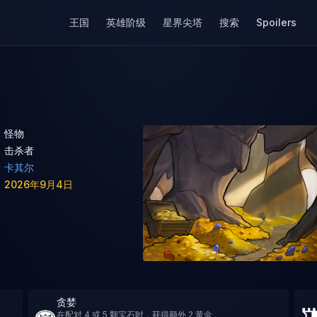
王国
英雄阶级
星界尖塔
搜索
Spoilers
怪物
击杀者
卡其尔
2026年9月4日
贪婪
在配对 4 或 5 颗宝石时，获得额外 2 黄金。