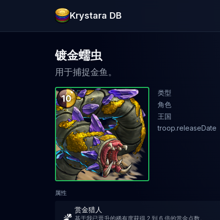
Krystara DB
镀金蠕虫
用于捕捉金鱼。
类型
10
角色
王国
troop.releaseDate
属性
赏金猎人
基于我已晋升的稀有度获得 2 到 6 倍的赏金点数。