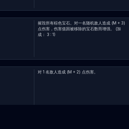
摧毁所有棕色宝石。对一名随机敌人造成 (M + 3)
点伤害，伤害值因被移除的宝石数而增强。 (加
成： 3 : 1)
对 1 名敌人造成 (M + 2) 点伤害。
将指定法力的颜色转换为黄色。获得 (M + 3) 黄
金。