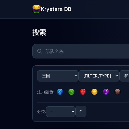
Krystara DB
搜索
法力颜色
:
分类
:
↑