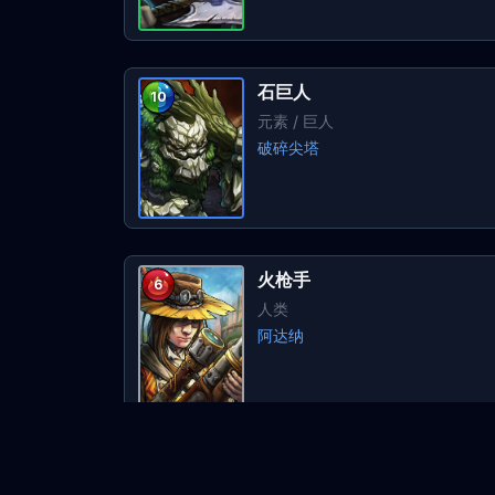
石巨人
10
元素
/ 巨人
破碎尖塔
火枪手
6
人类
阿达纳
炼金术士
10