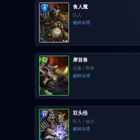
食人魔
6
巨人
破碎尖塔
犀首兽
10
元素
/ 野兽
破碎尖塔
双头怪
12
巨人
/ 秘士
破碎尖塔