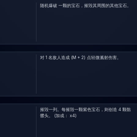
随机爆破 一颗的宝石，摧毁其周围的其他宝石。
对 1 名敌人造成 (M + 2) 点轻微溅射伤害。
摧毁一列。每摧毁一颗紫色宝石，则创造 4 颗骷
髅头。 (加成： x4)