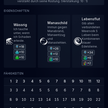
verstärkt durch seine Rüstung. (Verstärkung: 10 : 1)
EIGENSCHAFTEN
Lebensflut
Manaschild
Gib allen
Wässrig
Immun gegen
verbündeten
Ich tauche
Manabrand,
Meervolk 5
unter, wenn
Manaentzug
Leben beim
ich Schaden
und
Kombinieren
erleide.
Manastehlen.
blauer
Edelsteine.
×18
×26
×10
×34
×12
×10
×6
×10
×2
FÄHIGKEITEN
1
2
3
4
5
6
7
8
9
10
11
12
1
3
3
4
4
5
5
6
6
7
7
8
8
9
8
9
10
12
13
14
15
17
18
19
20
22
2