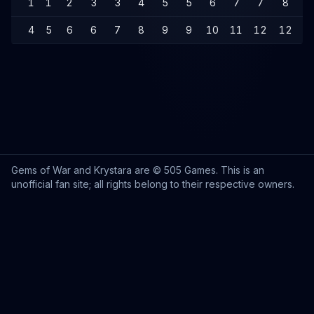
1
1
2
3
3
4
5
5
6
7
7
8
9
4
5
6
6
7
8
9
9
10
11
12
12
1
Gems of War and Krystara are © 505 Games. This is an
unofficial fan site; all rights belong to their respective owners.