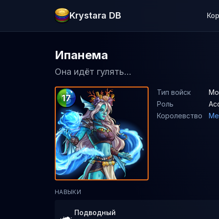
Krystara DB
Ко
Ипанема
Она идёт гулять...
Тип войск
Мо
17
Роль
Ас
Королевство
Ме
НАВЫКИ
Подводный