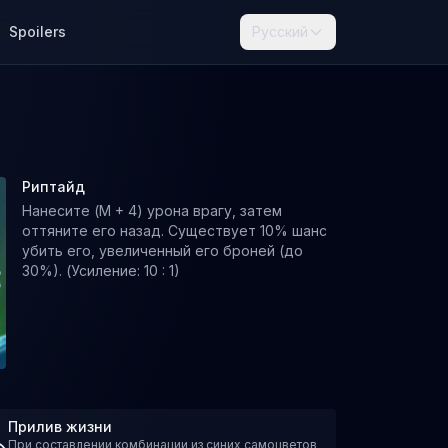
Spoilers
Русский
Риптайд
Нанесите (M + 4) урона врагу, затем
оттяните его назад. Существует 10% шанс
убить его, увеличенный его броней (до
30%). (Усиление: 10 : 1)
Прилив жизни
При составлении комбинации из синих самоцветов