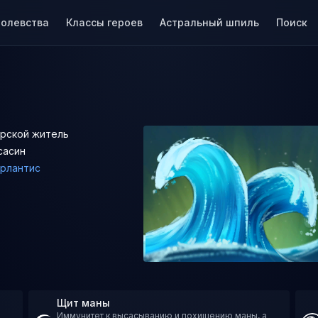
ролевства
Классы героев
Астральный шпиль
Поиск
рской житель
сасин
рлантис
Щит маны
Иммунитет к высасыванию и похищению маны, а