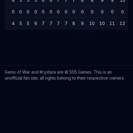
4
5
5
5
6
6
7
7
7
8
8
9
9
10
1
0
0
0
0
0
0
0
0
0
0
0
0
0
0
4
5
5
6
7
7
7
7
8
9
10
10
11
12
1
Gems of War and Krystara are © 505 Games. This is an
unofficial fan site; all rights belong to their respective owners.