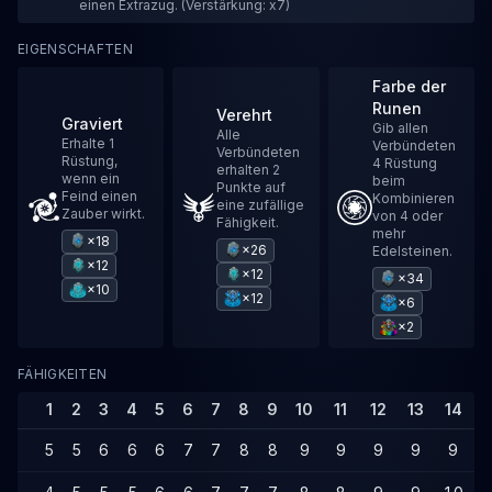
einen Extrazug. (Verstärkung: x7)
EIGENSCHAFTEN
Farbe der
Runen
Verehrt
Graviert
Gib allen
Alle
Erhalte 1
Verbündeten
Verbündeten
Rüstung,
4 Rüstung
erhalten 2
wenn ein
beim
Punkte auf
Feind einen
Kombinieren
eine zufällige
Zauber wirkt.
von 4 oder
Fähigkeit.
mehr
×18
×26
Edelsteinen.
×12
×12
×34
×10
×12
×6
×2
FÄHIGKEITEN
1
2
3
4
5
6
7
8
9
10
11
12
13
14
1
5
5
6
6
6
7
7
8
8
9
9
9
9
9
1