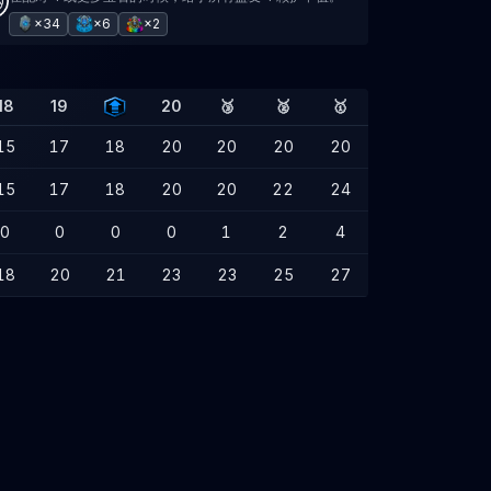
×34
×6
×2
18
19
20
🥉
🥈
🥇
15
17
18
20
20
20
20
15
17
18
20
20
22
24
0
0
0
0
1
2
4
18
20
21
23
23
25
27