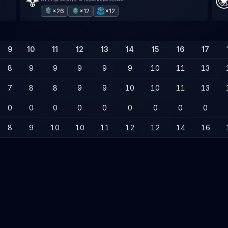
×26
×12
×12
9
10
11
12
13
14
15
16
17
8
9
9
9
9
9
10
11
13
7
8
8
9
9
10
10
11
13
0
0
0
0
0
0
0
0
0
8
9
10
10
11
12
12
14
16