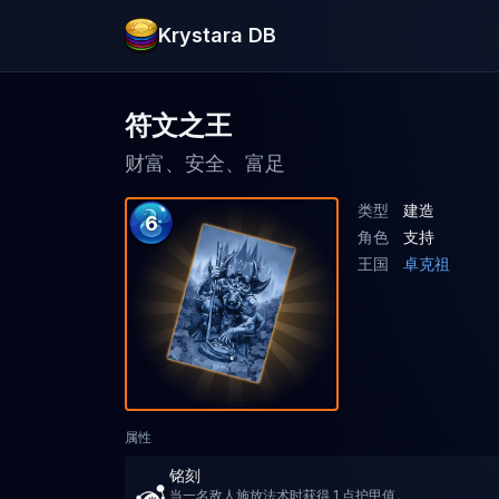
Krystara DB
符文之王
财富、安全、富足
类型
建造
6
角色
支持
王国
卓克祖
属性
铭刻
当一名敌人施放法术时获得 1 点护甲值。