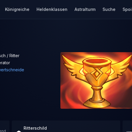
Königreiche
Heldenklassen
Astralturm
Suche
Spoi
h / Ritter
rator
ertschneide
Ritterschild
rend