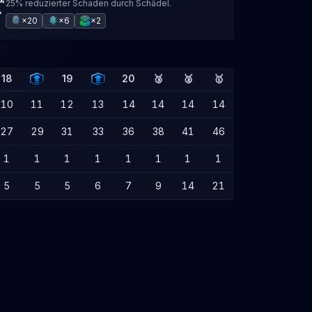
25% reduzierter Schaden durch Schädel.
×20
×6
×2
18
19
20
🥉
🥈
🥇
10
11
12
13
14
14
14
14
27
29
31
33
36
38
41
46
1
1
1
1
1
1
1
1
5
5
5
6
7
9
14
21