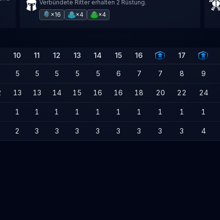
Verbündete Ritter erhalten 2 Rüstung.
×16
×4
×4
10
11
12
13
14
15
16
17
5
5
5
5
5
6
7
7
8
9
2
13
13
14
15
16
16
18
20
22
24
1
1
1
1
1
1
1
1
1
1
2
3
3
3
3
3
3
3
3
4