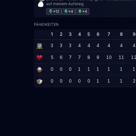
auf meinem Aufstieg.
×12
×4
×4
FÄHIGKEITEN
1
2
3
4
5
6
7
8
9
3
3
3
4
4
4
4
4
4
5
6
7
7
8
9
10
11
1
0
0
0
1
1
1
1
1
1
0
0
0
0
0
1
1
1
2