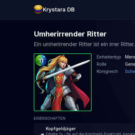
Krystara DB
Umherirrender Ritter
Ein umherirrender Ritter ist ein irrer Ritter.
Einheitentyp
Mensc
11
Rolle
Gene
Königreich
Schw
EIGENSCHAFTEN
Kopfgeldjäger
Erhalte 2x - 6x auf die Kopfgeld-Punktzahl, basie