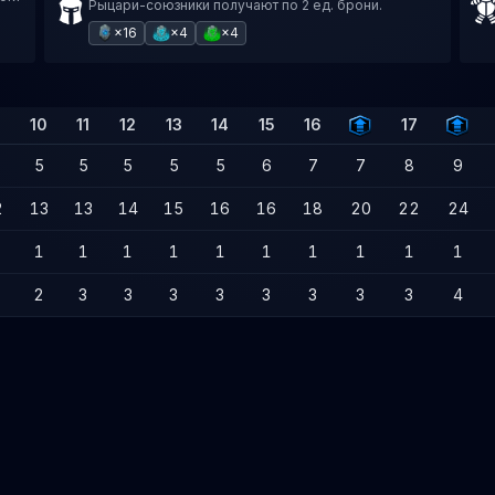
Рыцари-союзники получают по 2 ед. брони.
×16
×4
×4
10
11
12
13
14
15
16
17
5
5
5
5
5
6
7
7
8
9
2
13
13
14
15
16
16
18
20
22
24
1
1
1
1
1
1
1
1
1
1
2
3
3
3
3
3
3
3
3
4