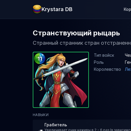
Krystara DB
Ко
Странствующий рыцарь
Странный странник стран отстраненн
Тип войск
Че
11
Роль
Ге
Королевство
Ле
НАВЫКИ
Грабитель
Увеличивает очки наживы в 2 - 6 раз (в зависимо