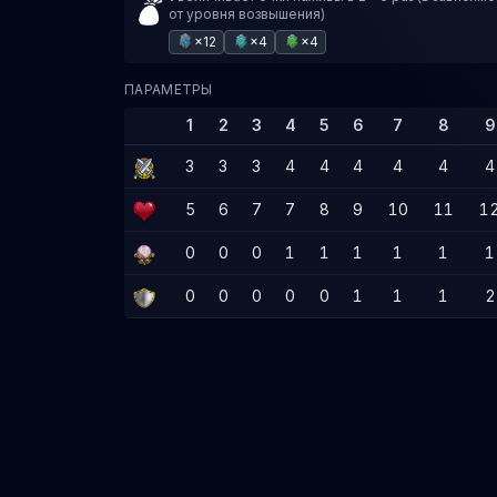
от уровня возвышения)
×12
×4
×4
ПАРАМЕТРЫ
1
2
3
4
5
6
7
8
9
3
3
3
4
4
4
4
4
4
5
6
7
7
8
9
10
11
1
0
0
0
1
1
1
1
1
1
0
0
0
0
0
1
1
1
2