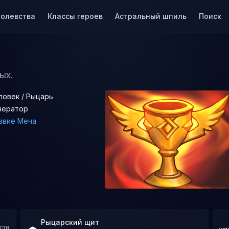
ролевства
Классы героев
Астральный шпиль
Поиск
ых.
ловек / Рыцарь
нератор
звие Меча
Рыцарский щит
сти