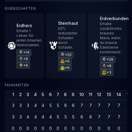
EIGENSCHAFTEN
Erdverbunden
Steinhaut
Erhalte
Erdherz
50%
zusätzliches
Erhalte 1
reduzierter
braunes
Leben für
Schaden
Mana, wenn
jeden braunen
durch
du braune
Verbündeten.
Schädel.
Edelsteine
kombinierst.
×14
×20
×6
×26
×6
×6
×8
×6
×3
FÄHIGKEITEN
1
2
3
4
5
6
7
8
9
10
11
12
13
14
15
3
3
3
4
4
5
5
6
6
7
7
7
7
7
8
3
3
4
4
4
4
5
5
5
6
6
7
7
7
7
0
0
0
0
0
0
0
0
0
0
0
0
0
0
0