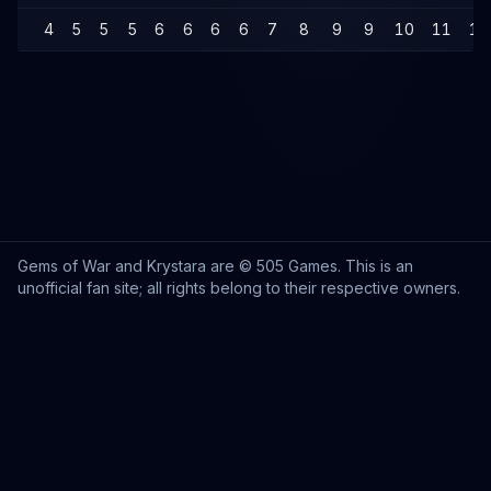
4
5
5
5
6
6
6
6
7
8
9
9
10
11
11
Gems of War and Krystara are © 505 Games. This is an
unofficial fan site; all rights belong to their respective owners.