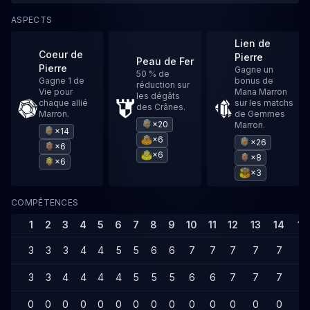
ASPECTS
Lien de
Coeur de
Pierre
Peau de Fer
Pierre
Gagne un
50 % de
Gagne 1 de
bonus de
réduction sur
Vie pour
Mana Marron
les dégâts
chaque allié
sur les matchs
des Crânes.
Marron.
de Gemmes
×20
Marron.
×14
×6
×26
×6
×6
×8
×6
×3
COMPÉTENCES
1
2
3
4
5
6
7
8
9
10
11
12
13
14
15
3
3
3
4
4
5
5
6
6
7
7
7
7
7
8
3
3
4
4
4
4
5
5
5
6
6
7
7
7
7
0
0
0
0
0
0
0
0
0
0
0
0
0
0
0