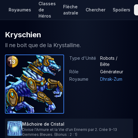
Classes
Flèche
Royaumes
de
Chercher
Spoilers
astrale
Héros
Kryschien
Il ne boit que de la Krystalline.
Type d'Unité
Robots /
13
Bête
Rôle
Générateur
Royaume
Dhrak-Zum
Mâchoire de Cristal
Divise l'Armure et la Vie d'un Ennemi par 2. Crée 9-13
Gemmes Bleues. (Bonus : 2 : 1)