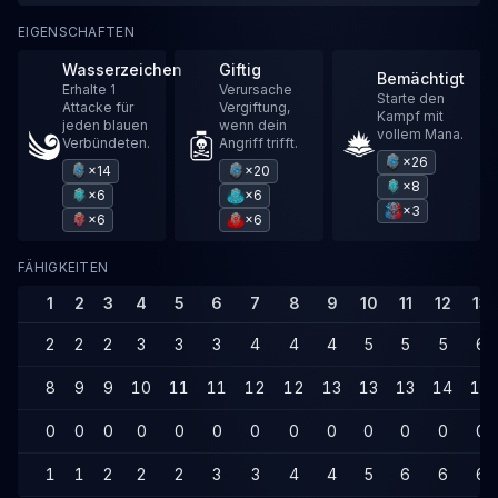
EIGENSCHAFTEN
Wasserzeichen
Giftig
Bemächtigt
Erhalte 1
Verursache
Starte den
Attacke für
Vergiftung,
Kampf mit
jeden blauen
wenn dein
vollem Mana.
Verbündeten.
Angriff trifft.
×26
×14
×20
×8
×6
×6
×3
×6
×6
FÄHIGKEITEN
1
2
3
4
5
6
7
8
9
10
11
12
13
2
2
2
3
3
3
4
4
4
5
5
5
6
8
9
9
10
11
11
12
12
13
13
13
14
14
0
0
0
0
0
0
0
0
0
0
0
0
0
1
1
2
2
2
3
3
4
4
5
6
6
6