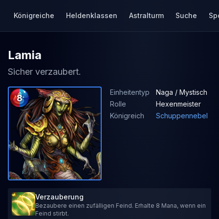
Königreiche
Heldenklassen
Astralturm
Suche
Sp
Lamia
Sicher verzaubert.
Einheitentyp
Naga / Mystisch
8
Rolle
Hexenmeister
Königreich
Schuppennebel
Verzauberung
Bezaubere einen zufälligen Feind. Erhalte 8 Mana, wenn ein
Feind stirbt.