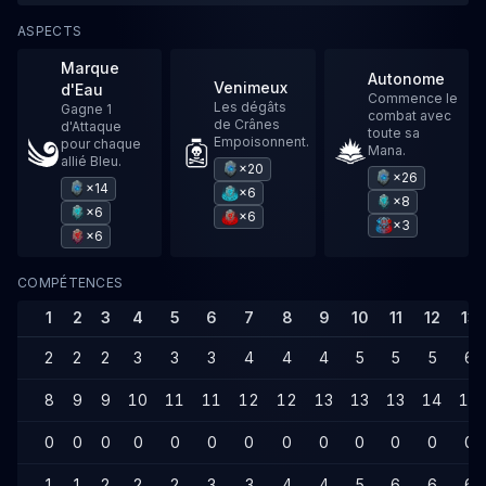
ASPECTS
Marque
Autonome
Venimeux
d'Eau
Commence le
Les dégâts
Gagne 1
combat avec
de Crânes
d'Attaque
toute sa
Empoisonnent.
pour chaque
Mana.
allié Bleu.
×20
×26
×14
×6
×8
×6
×6
×3
×6
COMPÉTENCES
1
2
3
4
5
6
7
8
9
10
11
12
13
2
2
2
3
3
3
4
4
4
5
5
5
6
8
9
9
10
11
11
12
12
13
13
13
14
14
0
0
0
0
0
0
0
0
0
0
0
0
0
1
1
2
2
2
3
3
4
4
5
6
6
6