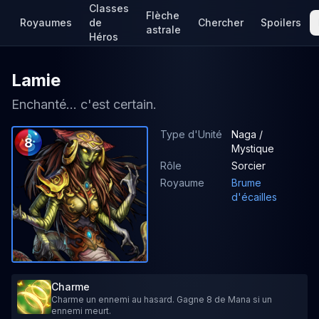
Classes
Flèche
Royaumes
de
Chercher
Spoilers
astrale
Héros
Lamie
Enchanté... c'est certain.
Type d'Unité
Naga /
8
Mystique
Rôle
Sorcier
Royaume
Brume
d'écailles
Charme
Charme un ennemi au hasard. Gagne 8 de Mana si un
ennemi meurt.