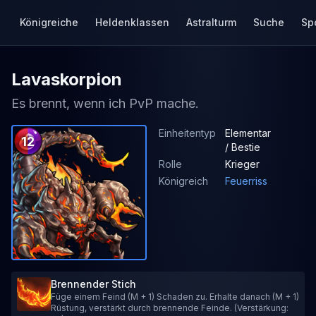
Königreiche
Heldenklassen
Astralturm
Suche
Sp
Lavaskorpion
Es brennt, wenn ich PvP mache.
Einheitentyp
Elementar
12
/ Bestie
Rolle
Krieger
Königreich
Feuerriss
Brennender Stich
Füge einem Feind (M + 1) Schaden zu. Erhalte danach (M + 1)
Rüstung, verstärkt durch brennende Feinde. (Verstärkung: