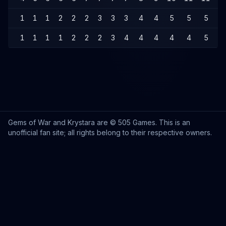
1
1
1
2
2
2
3
3
3
4
4
5
5
5
6
1
1
1
1
2
2
2
3
4
4
4
4
4
5
5
Gems of War and Krystara are © 505 Games. This is an
unofficial fan site; all rights belong to their respective owners.