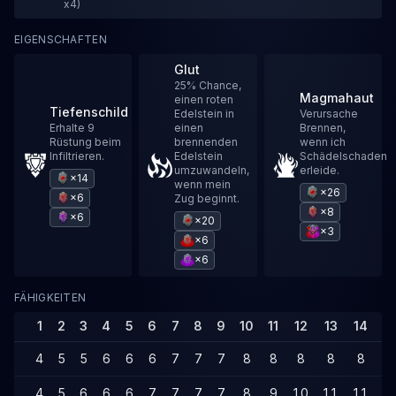
x4)
EIGENSCHAFTEN
Glut
25% Chance,
Magmahaut
einen roten
Tiefenschild
Edelstein in
Verursache
Erhalte 9
einen
Brennen,
Rüstung beim
brennenden
wenn ich
Infiltrieren.
Edelstein
Schädelschaden
umzuwandeln,
erleide.
×14
wenn mein
×26
×6
Zug beginnt.
×8
×6
×20
×3
×6
×6
FÄHIGKEITEN
1
2
3
4
5
6
7
8
9
10
11
12
13
14
1
4
5
5
6
6
6
7
7
7
8
8
8
8
8
9
4
5
6
6
6
7
7
7
7
8
9
10
11
11
1