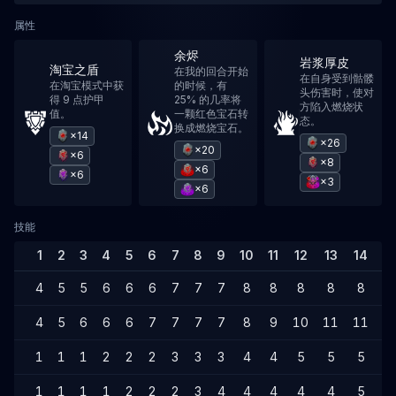
属性
余烬
岩浆厚皮
淘宝之盾
在我的回合开始
在自身受到骷髅
在淘宝模式中获
的时候，有
头伤害时，使对
得 9 点护甲
25% 的几率将
方陷入燃烧状
值。
一颗红色宝石转
态。
换成燃烧宝石。
×14
×26
×20
×6
×8
×6
×6
×3
×6
技能
1
2
3
4
5
6
7
8
9
10
11
12
13
14
1
4
5
5
6
6
6
7
7
7
8
8
8
8
8
9
4
5
6
6
6
7
7
7
7
8
9
10
11
11
1
1
1
1
2
2
2
3
3
3
4
4
5
5
5
6
1
1
1
1
2
2
2
3
4
4
4
4
4
5
5