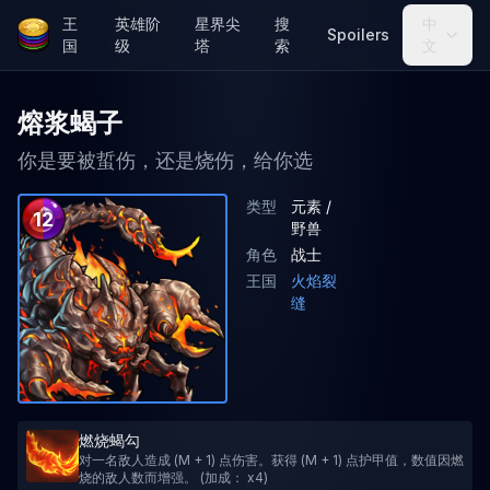
王
英雄阶
星界尖
搜
中
Spoilers
国
级
塔
索
文
熔浆蝎子
你是要被蜇伤，还是烧伤，给你选
类型
元素 /
12
野兽
角色
战士
王国
火焰裂
缝
燃烧蝎勾
对一名敌人造成 (M + 1) 点伤害。获得 (M + 1) 点护甲值，数值因燃
烧的敌人数而增强。 (加成： x4)