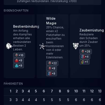
zufälligen Verbündeten. (Verstärkung: x100)
EIGENSCHAFTEN
Wilde
Magie
Bestienbindung
25% Chance,
Zauberrüstung
Am Anfang
einen x2
des Kampfes
Reduziere
Platzhalter zu
erhalten alle
den Schaden
erschaffen
verbündeten
durch Zauber
beim
Bestien 2
um 25%.
Kombinieren
Leben.
von 4 oder
×28
mehr
×16
×4
Edelsteinen.
×8
×1
×22
×8
×8
×8
FÄHIGKEITEN
1
2
3
4
5
6
7
8
9
10
11
12
13
3
3
4
4
4
5
5
5
5
6
6
6
6