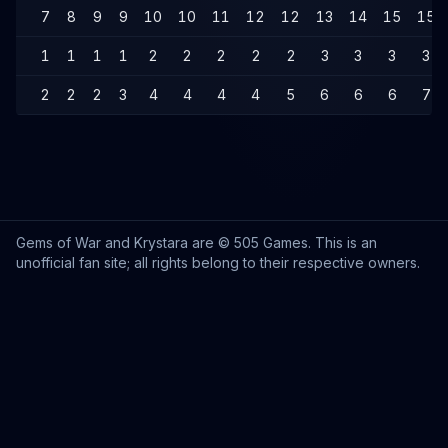
7
8
9
9
10
10
11
12
12
13
14
15
15
1
1
1
1
2
2
2
2
2
3
3
3
3
2
2
2
3
4
4
4
4
5
6
6
6
7
Gems of War and Krystara are © 505 Games. This is an
unofficial fan site; all rights belong to their respective owners.