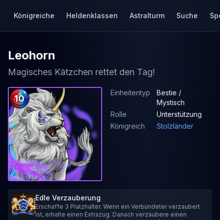
Königreiche
Heldenklassen
Astralturm
Suche
Sp
Leohorn
Magisches Kätzchen rettet den Tag!
Einheitentyp
Bestie /
10
Mystisch
Rolle
Unterstützung
Königreich
Stolzländer
Edle Verzauberung
Erschaffe 3 Platzhalter. Wenn ein Verbündeter verzaubert
ist, erhalte einen Extrazug. Danach verzaubere einen