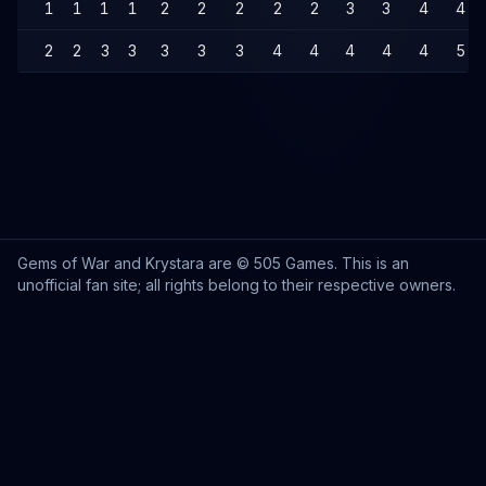
1
1
1
1
2
2
2
2
2
3
3
4
4
2
2
3
3
3
3
3
4
4
4
4
4
5
Gems of War and Krystara are © 505 Games. This is an
unofficial fan site; all rights belong to their respective owners.