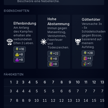
Beschwöre eine Nebellerche.
EIGENSCHAFTEN
Hohe
Göttertöter
Elfenbindung
Abstammung
Verursache 3x
Am Anfang
- 5x
Immun gegen
des Kampfes
Schädelschaden
Manaentzug,
erhalten alle
gegen Bosse,
Verstummen,
verbündeten
basierend auf
Feenfeuer
Elfen 2 Leben.
meinem
und
Aufstieg.
Todeszeichen.
×16
×28
×22
×8
×4
×8
×8
×1
×8
FÄHIGKEITEN
1
2
3
4
5
6
7
8
9
10
11
12
13
3
4
4
4
5
5
5
6
6
7
7
7
7
7
8
8
9
10
11
12
12
13
13
14
15
15