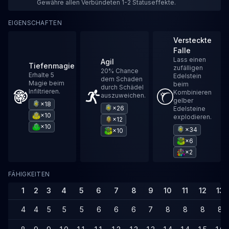
Gewähre allen Verbündeten 1-2 Statuseffekte.
EIGENSCHAFTEN
Versteckte
Falle
Lass einen
Agil
Tiefenmagie
zufälligen
20% Chance
Erhalte 5
Edelstein
dem Schaden
Magie beim
beim
durch Schädel
Infiltrieren.
Kombinieren
auszuweichen.
gelber
×18
×26
Edelsteine
×10
explodieren.
×12
×10
×34
×10
×6
×2
FÄHIGKEITEN
1
2
3
4
5
6
7
8
9
10
11
12
13
4
4
5
5
5
6
6
6
7
8
8
8
8