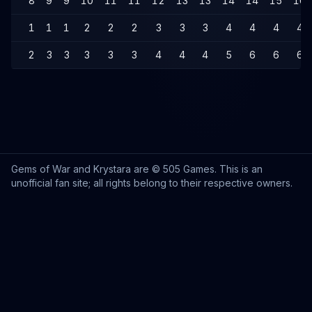
8
9
9
10
11
11
12
13
13
14
14
15
16
1
1
1
2
2
2
3
3
3
4
4
4
4
2
3
3
3
3
3
4
4
4
5
6
6
6
Gems of War and Krystara are © 505 Games. This is an
unofficial fan site; all rights belong to their respective owners.