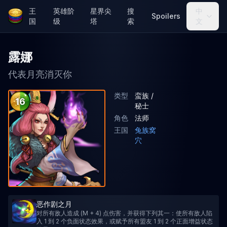
王
英雄阶
星界尖
搜
中
Spoilers
国
级
塔
索
文
露娜
代表月亮消灭你
类型
蛮族 /
16
秘士
角色
法师
王国
兔族窝
穴
恶作剧之月
对所有敌人造成 (M + 4) 点伤害，并获得下列其一：使所有敌人陷
入 1 到 2 个负面状态效果，或赋予所有盟友 1 到 2 个正面增益状态