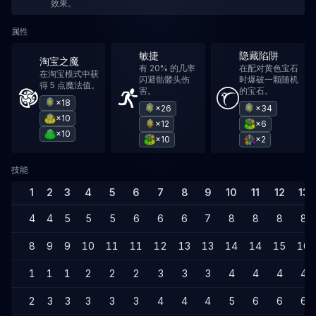
效果。
属性
敏捷
隐藏陷阱
淘宝之魔
有 20% 的几率
在配对黄色宝石
在淘宝模式中获
闪避骷髅头伤
时爆破一颗随机
得 5 点魔法值。
害。
的宝石。
×18
×26
×34
×10
×12
×6
×10
×10
×2
技能
1
2
3
4
5
6
7
8
9
10
11
12
13
4
4
5
5
5
6
6
6
7
8
8
8
8
8
9
9
10
11
11
12
13
13
14
14
15
16
1
1
1
2
2
2
3
3
3
4
4
4
4
2
3
3
3
3
3
4
4
4
5
6
6
6