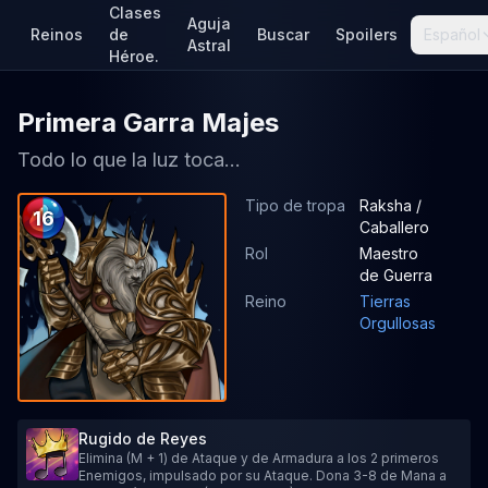
Clases
Aguja
Reinos
de
Buscar
Spoilers
Español
Astral
Héroe.
Primera Garra Majes
Todo lo que la luz toca...
Tipo de tropa
Raksha /
16
Caballero
Rol
Maestro
de Guerra
Reino
Tierras
Orgullosas
Rugido de Reyes
Elimina (M + 1) de Ataque y de Armadura a los 2 primeros
Enemigos, impulsado por su Ataque. Dona 3-8 de Mana a