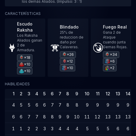
los demás Aliados. (Impulso: 3 : 1)
CARACTERÍSTICAS
Escudo
Blindado
Fuego Real
Raksha
25% de
Gana 2 de
Los Raksha
reduccion de
Ataque
Aliados ganan
daño por
cuando junta
2 de
Calaveras.
Gemas Rojas.
Armadura.
×26
×34
×18
×12
×6
×10
×10
×2
×10
HABILIDADES
1
2
3
4
5
6
7
8
9
10
11
12
13
14
4
5
5
6
6
7
7
8
8
9
9
9
9
9
6
6
7
7
8
8
9
9
10
11
12
13
13
13
1
1
2
2
3
3
4
4
4
5
5
5
6
6