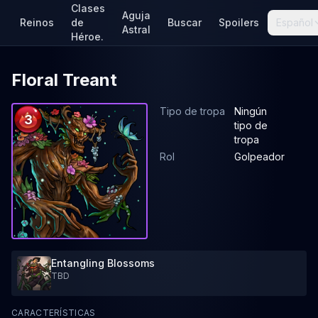
Clases
Aguja
Reinos
de
Buscar
Spoilers
Español
Astral
Héroe.
Floral Treant
Tipo de tropa
Ningún
3
tipo de
tropa
Rol
Golpeador
Entangling Blossoms
TBD
CARACTERÍSTICAS