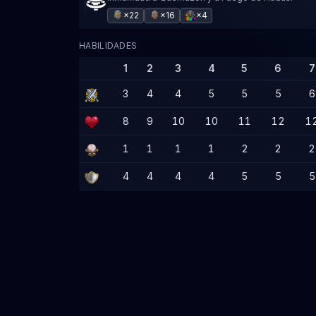
×22
×16
×4
HABILIDADES
1
2
3
4
5
6
7
3
4
4
5
5
5
6
8
9
10
10
11
12
1
1
1
1
1
2
2
2
4
4
4
4
5
5
5