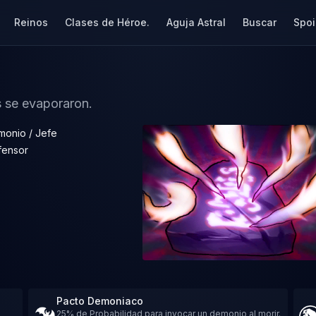
Reinos
Clases de Héroe.
Aguja Astral
Buscar
Spoi
s se evaporaron.
monio / Jefe
fensor
Pacto Demoniaco
25% de Probabilidad para invocar un demonio al morir.