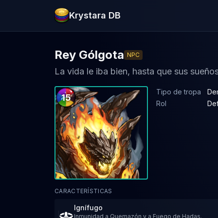
Krystara DB
Rey Gólgota
NPC
La vida le iba bien, hasta que sus sueño
Tipo de tropa
De
15
Rol
De
CARACTERÍSTICAS
Ignífugo
Inmunidad a Quemazón y a Fuego de Hadas.