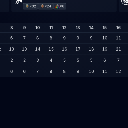
×32
×24
×6
8
9
10
11
12
13
14
15
16
6
7
8
8
9
9
9
10
11
2
13
13
14
15
16
17
18
19
21
2
2
3
4
5
5
5
6
7
6
6
7
8
8
9
10
11
12