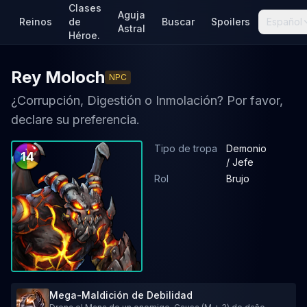
Clases
Aguja
Reinos
de
Buscar
Spoilers
Español
Astral
Héroe.
Rey Moloch
NPC
¿Corrupción, Digestión o Inmolación? Por favor,
declare su preferencia.
Tipo de tropa
Demonio
14
/ Jefe
Rol
Brujo
Mega-Maldición de Debilidad