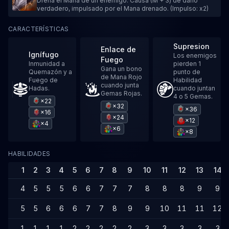
Drena el Mana de un enemigo. Causa (M + 3) de daño
verdadero, impulsado por el Mana drenado. (Impulso: x2)
CARACTERÍSTICAS
Supresion
Enlace de
Ignífugo
Los enemigos
Fuego
Inmunidad a
pierden 1
Gana un bono
Quemazón y a
punto de
de Mana Rojo
Fuego de
Habilidad
cuando junta
Hadas.
cuando juntan
Gemas Rojas.
4 o 5 Gemas.
×22
×32
×36
×16
×24
×12
×4
×6
×8
HABILIDADES
1
2
3
4
5
6
7
8
9
10
11
12
13
14
4
5
5
5
6
6
7
7
7
8
8
8
9
9
5
5
6
6
6
7
7
8
9
9
10
11
11
12
1
1
1
1
2
2
2
2
2
3
3
3
3
3