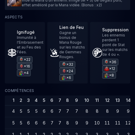
Vide la Mana d'un ennemi. Inflige (M + 3) de dégâts purs,
effet amélioré par la Mana vidée. (Bonus : x2)
ASPECTS
Lien de Feu
Suppression
Ignifugé
Gagne un
Les ennemis
Immunité à
bonus de
perdent 1
l'Embrasement
Mana Rouge
point de Stat
et au Feu des
sur les matchs
sur les matchs
Fées.
de Gemmes
de 4 ou +.
Rouges.
×22
×36
×32
×16
×12
×24
×4
×8
×6
COMPÉTENCES
1
2
3
4
5
6
7
8
9
10
11
12
13
14
4
5
5
5
6
6
7
7
7
8
8
8
9
9
5
5
6
6
6
7
7
8
9
9
10
11
11
12
1
1
1
1
2
2
2
2
2
3
3
3
3
3