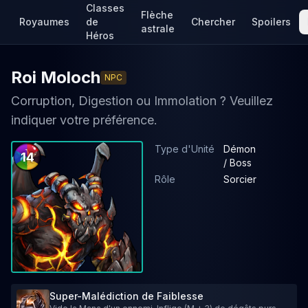
Classes
Flèche
Royaumes
de
Chercher
Spoilers
astrale
Héros
Roi Moloch
NPC
Corruption, Digestion ou Immolation ? Veuillez
indiquer votre préférence.
Type d'Unité
Démon
14
/ Boss
Rôle
Sorcier
Super-Malédiction de Faiblesse