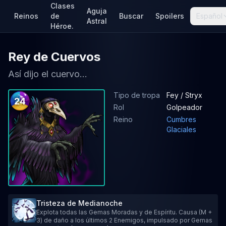
Clases
Aguja
Reinos
de
Buscar
Spoilers
Español
Astral
Héroe.
Rey de Cuervos
Así dijo el cuervo...
Tipo de tropa
Fey / Stryx
24
Rol
Golpeador
Reino
Cumbres
Glaciales
Tristeza de Medianoche
Explota todas las Gemas Moradas y de Espíritu. Causa (M +
3) de daño a los últimos 2 Enemigos, impulsado por Gemas