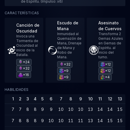
de Espíritu. (Impulso: x6)
CARACTERÍSTICAS
Escudo de
Asesinato
Canción de
Mana
de Cuervos
Oscuridad
Inmunidad al
Transforma 2
Invoca una
Quemazón de
Gemas Azules
Tormenta de
Mana, Drenaje
en Gemas de
Oscuridad al
de Mana y
Espíritu. al
inicio de la
Robo de
inicio del
Batalla.
Mana.
turno.
×24
×32
×12
×32
×9
×12
×16
×9
×4
HABILIDADES
1
2
3
4
5
6
7
8
9
10
11
12
13
1
7
7
8
8
9
9
10
10
10
13
14
14
15
1
7
8
8
8
9
10
10
11
11
13
14
15
15
1