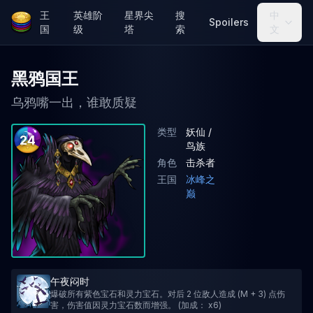
王
英雄阶
星界尖
搜
中
Spoilers
国
级
塔
索
文
黑鸦国王
乌鸦嘴一出，谁敢质疑
类型
妖仙 /
24
鸟族
角色
击杀者
王国
冰峰之
巅
午夜闷时
爆破所有紫色宝石和灵力宝石。对后 2 位敌人造成 (M + 3) 点伤
害，伤害值因灵力宝石数而增强。 (加成： x6)