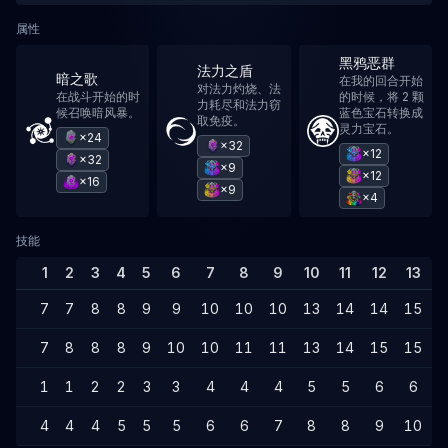
属性
黑鸦恶群
法力之盾
暗之歌
在我的回合开始
对法力灼烧、法
在战斗开始的时
的时候，将 2 颗
力耗尽和法力窃
候召唤暗风暴。
蓝色宝石转换成
取免疫。
灵力宝石。
×24
×32
×12
×32
×9
×12
×16
×9
×4
技能
1
2
3
4
5
6
7
8
9
10
11
12
13
1
7
7
8
8
9
9
10
10
10
13
14
14
15
1
7
8
8
8
9
10
10
11
11
13
14
15
15
1
1
1
2
2
3
3
4
4
4
5
5
6
6
4
4
4
5
5
5
6
6
7
8
8
9
10
1