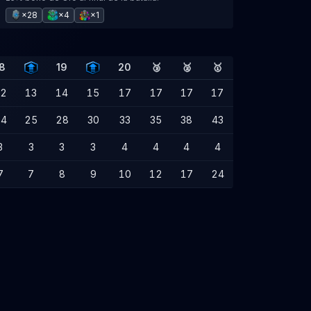
×28
×4
×1
8
19
20
🥉
🥈
🥇
2
13
14
15
17
17
17
17
4
25
28
30
33
35
38
43
3
3
3
3
4
4
4
4
7
7
8
9
10
12
17
24