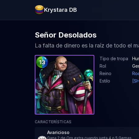
Krystara DB
Señor Desolados
La falta de dinero es la raíz de todo el m
Tipo de tropa
Hum
13
Rol
Ge
Reino
Ro
Estilo
[S
CARACTERÍSTICAS
Avaricioso
Gana 2 de Oro extra cuando junta 4 o 5 Gemas.