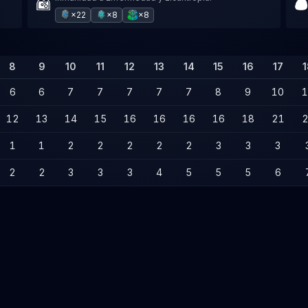
×22
×8
×8
8
9
10
11
12
13
14
15
16
17
1
6
6
7
7
7
7
7
8
9
10
1
12
13
14
15
16
16
16
16
18
21
2
1
1
2
2
2
2
2
3
3
3
2
2
3
3
3
4
5
5
5
6