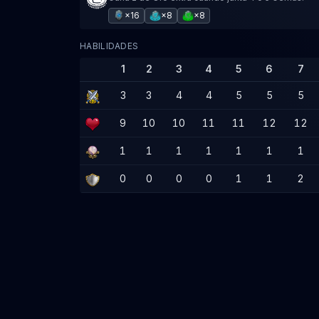
×16
×8
×8
HABILIDADES
1
2
3
4
5
6
7
3
3
4
4
5
5
5
9
10
10
11
11
12
12
1
1
1
1
1
1
1
0
0
0
0
1
1
2