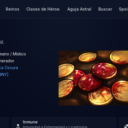
Reinos
Clases de Héroe.
Aguja Astral
Buscar
Spoi
al.
ano / Místico
nerador
ca Oscura
HINY]
Inmune
Inmunidad a Enfermedad y Licantropia.