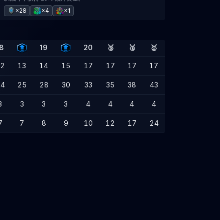
×28
×4
×1
8
19
20
🥉
🥈
🥇
2
13
14
15
17
17
17
17
4
25
28
30
33
35
38
43
3
3
3
3
4
4
4
4
7
7
8
9
10
12
17
24