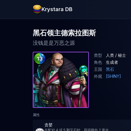
Krystara DB
黑石领主德索拉图斯
没钱是是万恶之源
类型
人类 / 秘士
13
角色
生成者
王国
黑石
外观
[SHINY]
属性
贪婪
在配对 4 或 5 颗宝石时，获得额外 2 黄金。