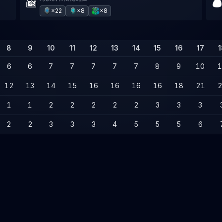
×22
×8
×8
8
9
10
11
12
13
14
15
16
17
1
6
6
7
7
7
7
7
8
9
10
1
12
13
14
15
16
16
16
16
18
21
2
1
1
2
2
2
2
2
3
3
3
2
2
3
3
3
4
5
5
5
6