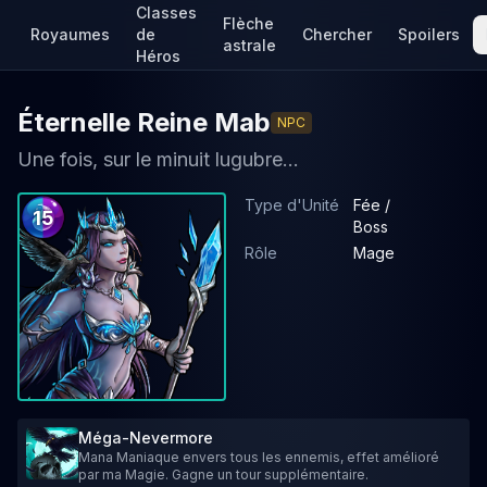
Classes
Flèche
Royaumes
de
Chercher
Spoilers
astrale
Héros
Éternelle Reine Mab
NPC
Une fois, sur le minuit lugubre...
Type d'Unité
Fée /
15
Boss
Rôle
Mage
Méga-Nevermore
Mana Maniaque envers tous les ennemis, effet amélioré
par ma Magie. Gagne un tour supplémentaire.