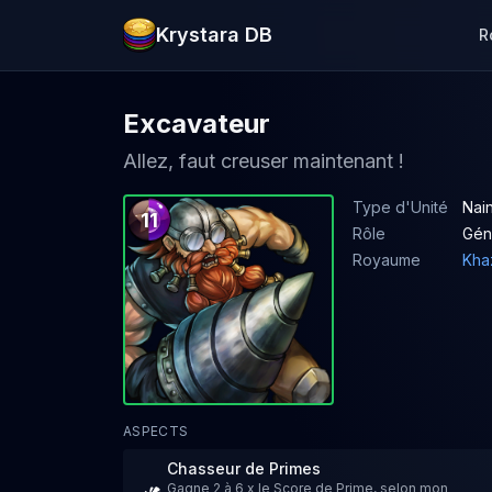
Krystara DB
R
Excavateur
Allez, faut creuser maintenant !
Type d'Unité
Nai
11
Rôle
Gén
Royaume
Kha
ASPECTS
Chasseur de Primes
Gagne 2 à 6 x le Score de Prime, selon mon