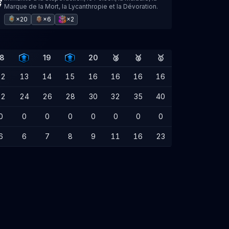
Marque de la Mort, la Lycanthropie et la Dévoration.
×20
×6
×2
18
19
20
🥉
🥈
🥇
12
13
14
15
16
16
16
16
22
24
26
28
30
32
35
40
0
0
0
0
0
0
0
0
6
6
7
8
9
11
16
23