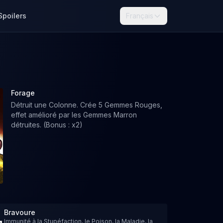
Spoilers
Français
Forage
Détruit une Colonne. Crée 5 Gemmes Rouges,
effet amélioré par les Gemmes Marron
détruites. (Bonus : x2)
Bravoure
Immunité à la Stupéfaction, le Poison, la Maladie, la