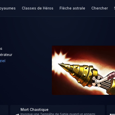
oyaumes
Classes de Héros
Flèche astrale
Chercher
ns
érateur
ziel
Mort Chaotique
Invoque une Tempête de Sable quand un ennemi