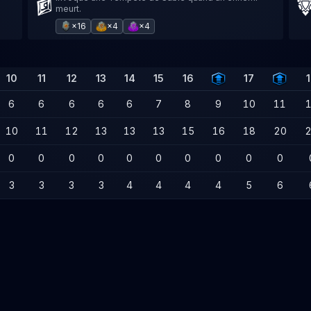
meurt.
×16
×4
×4
10
11
12
13
14
15
16
17
6
6
6
6
6
7
8
9
10
11
10
11
12
13
13
13
15
16
18
20
0
0
0
0
0
0
0
0
0
0
3
3
3
3
4
4
4
4
5
6