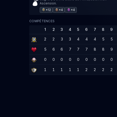
Ascension.
×12
×4
×4
COMPÉTENCES
1
2
3
4
5
6
7
8
9
2
2
3
3
4
4
4
5
5
5
6
6
7
7
7
8
8
9
0
0
0
0
0
0
0
0
0
1
1
1
1
1
2
2
2
2