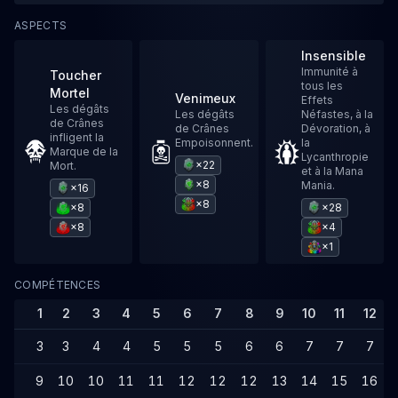
ASPECTS
Insensible
Immunité à
Toucher
tous les
Mortel
Venimeux
Effets
Les dégâts
Les dégâts
Néfastes, à la
de Crânes
de Crânes
Dévoration, à
infligent la
Empoisonnent.
la
Marque de la
Lycanthropie
×22
Mort.
et à la Mana
×8
Mania.
×16
×8
×8
×28
×8
×4
×1
COMPÉTENCES
1
2
3
4
5
6
7
8
9
10
11
12
3
3
4
4
5
5
5
6
6
7
7
7
9
10
10
11
11
12
12
12
13
14
15
16