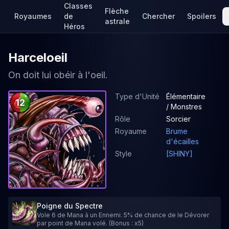
Classes
Flèche
Royaumes
de
Chercher
Spoilers
astrale
Héros
Harceloeil
On doit lui obéir à l'oeil.
Type d'Unité
Élémentaire
12
/ Monstres
Rôle
Sorcier
Royaume
Brume
d'écailles
Style
[SHINY]
Poigne du Spectre
Vole 6 de Mana à un Ennemi. 5% de chance de le Dévorer
par point de Mana volé. (Bonus : x5)