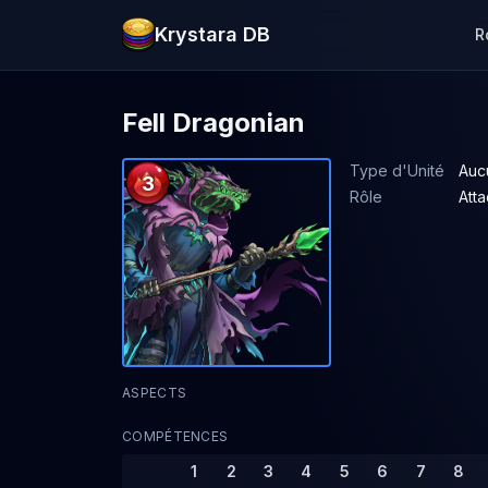
Krystara DB
R
Fell Dragonian
Type d'Unité
Auc
3
Rôle
Att
ASPECTS
COMPÉTENCES
1
2
3
4
5
6
7
8