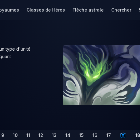
oyaumes
Classes de Héros
Flèche astrale
Chercher
un type d'unité
aquant
9
10
11
12
13
14
15
16
17
1