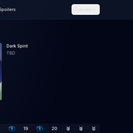
Spoilers
Français
Dark Spirit
TBD
8
19
20
🥉
🥈
🥇