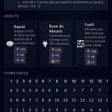
Vole (M + 1) d'une Stat au hasard à un Ennemi au hasard.
(Bonus : 100 : 1)
ASPECTS
Furtif
Ruse du
Rapiat
Ne peut pas
Renard
Gagne 2 d'Or
être visé par
en plus sur les
Commence le
les sorts (sauf
matchs de 4
combat avec
s'il n'y aucune
ou 5 Gemmes.
25% de Mana.
autre cible).
×14
×20
×26
×6
×6
×8
×6
×6
×3
COMPÉTENCES
1
2
3
4
5
6
7
8
9
10
11
12
13
14
4
5
5
5
6
6
6
6
6
7
7
7
7
7
5
6
6
7
7
8
9
10
10
11
12
12
13
14
1
1
1
2
2
2
3
3
3
4
4
4
4
4