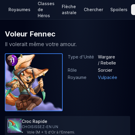
Classes
Flèche
Royaumes
de
Chercher
Spoilers
astrale
Héros
Voleur Fennec
Il volerait même votre amour.
Type d'Unité
Wargare
11
/ Rebelle
Rôle
Sorcier
Royaume
Vulpacée
Croc Rapide
CHOISISSEZ-EN UN
Vole (M + 1) d'Or à l'Ennemi.