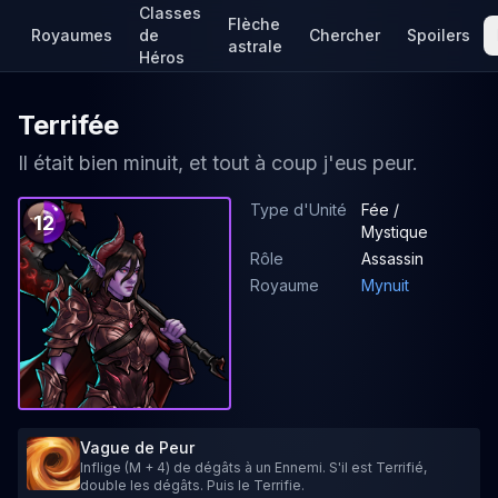
Classes
Flèche
Royaumes
de
Chercher
Spoilers
astrale
Héros
Terrifée
Il était bien minuit, et tout à coup j'eus peur.
Type d'Unité
Fée /
12
Mystique
Rôle
Assassin
Royaume
Mynuit
Vague de Peur
Inflige (M + 4) de dégâts à un Ennemi. S'il est Terrifié,
double les dégâts. Puis le Terrifie.