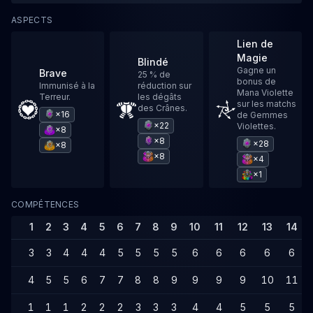
ASPECTS
Lien de
Magie
Blindé
Gagne un
Brave
25 % de
bonus de
Immunisé à la
réduction sur
Mana Violette
Terreur.
les dégâts
sur les matchs
des Crânes.
×16
de Gemmes
×22
Violettes.
×8
×8
×28
×8
×8
×4
×1
COMPÉTENCES
1
2
3
4
5
6
7
8
9
10
11
12
13
14
3
3
4
4
4
5
5
5
5
6
6
6
6
6
4
5
5
6
7
7
8
8
9
9
9
9
10
11
1
1
1
2
2
2
3
3
3
4
4
5
5
5