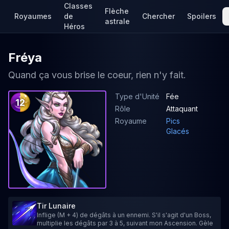
Classes
Flèche
Royaumes
de
Chercher
Spoilers
astrale
Héros
Fréya
Quand ça vous brise le coeur, rien n'y fait.
Type d'Unité
Fée
12
Rôle
Attaquant
Royaume
Pics
Glacés
Tir Lunaire
Inflige (M + 4) de dégâts à un ennemi. S'il s'agit d'un Boss,
multiplie les dégâts par 3 à 5, suivant mon Ascension. Gèle