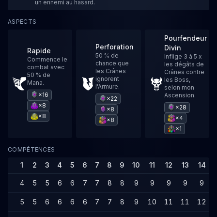
un ennemi au hasard.
ASPECTS
Pourfendeur
Perforation
Divin
Rapide
50 % de
Inflige 3 à 5 x
Commence le
chance que
les dégâts de
combat avec
les Crânes
Crânes contre
50 % de
ignorent
les Boss,
Mana.
l'Armure.
selon mon
×16
Ascension.
×22
×8
×28
×8
×8
×4
×8
×1
COMPÉTENCES
1
2
3
4
5
6
7
8
9
10
11
12
13
14
4
5
5
6
6
7
7
8
8
9
9
9
9
9
5
5
6
6
6
6
7
7
8
9
10
11
11
12