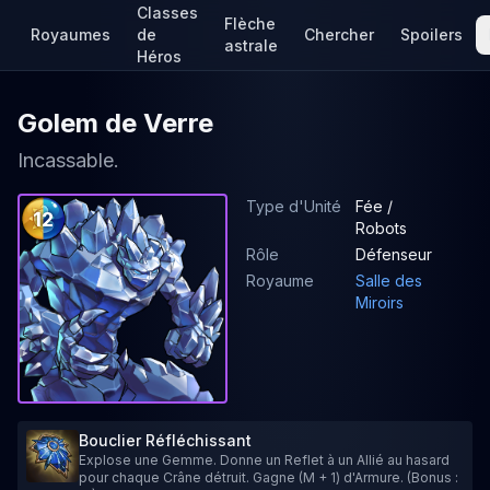
Classes
Flèche
Royaumes
de
Chercher
Spoilers
astrale
Héros
Golem de Verre
Incassable.
Type d'Unité
Fée /
12
Robots
Rôle
Défenseur
Royaume
Salle des
Miroirs
Bouclier Réfléchissant
Explose une Gemme. Donne un Reflet à un Allié au hasard
pour chaque Crâne détruit. Gagne (M + 1) d'Armure. (Bonus :