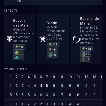
x1)
ASPECTS
Bouclier de
Bouclier
Blindé
Mana
des Mers
25 % de
Immunité à la
Gagne 9
réduction sur
Mana Mania,
d'Armure dans
les dégâts
au Vidage de
les attaques
des Crânes.
Mana et au Vol
de Fouille.
de Mana.
×22
×16
×28
×8
×8
×4
×8
×8
×1
COMPÉTENCES
1
2
3
4
5
6
7
8
9
10
11
12
13
14
2
3
3
4
4
4
5
5
5
6
6
6
6
6
5
5
5
5
6
6
6
6
7
8
8
9
9
9
1
1
1
2
2
2
3
3
3
4
4
5
5
5