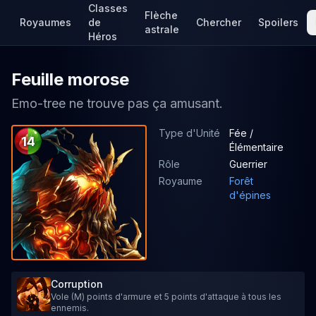
Classes
Flèche
Royaumes
de
Chercher
Spoilers
astrale
Héros
Feuille morose
Emo-tree ne trouve pas ça amusant.
Type d'Unité
Fée /
14
Élémentaire
Rôle
Guerrier
Royaume
Forêt
d'épines
Corruption
Vole (M) points d'armure et 5 points d'attaque à tous les
ennemis.