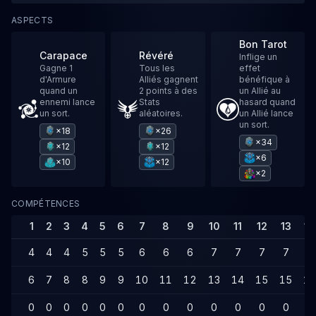
ASPECTS
Bon Tarot
Carapace
Révéré
Inflige un
Gagne 1
Tous les
effet
d'Armure
Alliés gagnent
bénéfique à
quand un
2 points à des
un Allié au
ennemi lance
Stats
hasard quand
un sort.
aléatoires.
un Allié lance
un sort.
×18
×26
×34
×12
×12
×6
×10
×12
×2
COMPÉTENCES
1
2
3
4
5
6
7
8
9
10
11
12
13
14
4
4
4
5
5
5
6
6
6
7
7
7
7
7
6
7
8
8
9
9
10
11
12
13
14
15
15
16
0
0
0
0
0
0
0
0
0
0
0
0
0
0