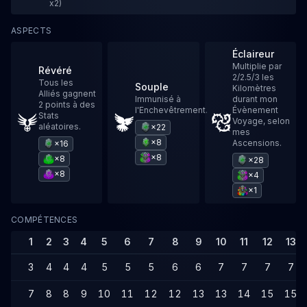
x2)
ASPECTS
Éclaireur
Multiplie par
Révéré
2/2.5/3 les
Tous les
Souple
Kilomètres
Alliés gagnent
Immunisé à
durant mon
2 points à des
l'Enchevêtrement.
Évènement
Stats
Voyage, selon
aléatoires.
×22
mes
×8
Ascensions.
×16
×8
×8
×28
×8
×4
×1
COMPÉTENCES
1
2
3
4
5
6
7
8
9
10
11
12
13
3
4
4
4
5
5
5
6
6
7
7
7
7
7
8
8
9
10
11
12
12
13
13
14
15
15