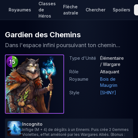
Classes
Flèche
Royaumes
de
Chercher
Spoilers
astrale
Héros
Gardien des Chemins
Dans l'espace infini poursuivant ton chemin...
Type d'Unité
Élémentaire
15
/ Wargare
Rôle
Attaquant
Royaume
Bois de
Maugrim
Style
[SHINY]
Incognito
Inflige (M + 4) de dégâts à un Ennemi. Puis crée 2 Gemmes
Violettes, effet amélioré par les Wargares Alliés. (Bonus :